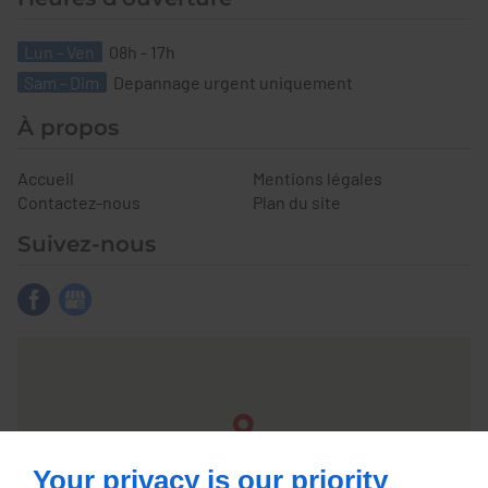
Lun - Ven
08h - 17h
Sam - Dim
Depannage urgent uniquement
À propos
Accueil
Mentions légales
Contactez-nous
Plan du site
Suivez-nous
Your privacy is our priority