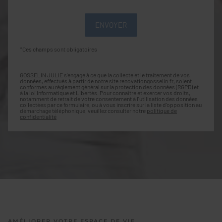
*Ces champs sont obligatoires
GOSSELIN JULIE s'engage à ce que la collecte et le traitement de vos
données, effectués à partir de notre site
renovationgosselin.fr
, soient
conformes au règlement général sur la protection des données (RGPD) et
à la loi Informatique et Libertés. Pour connaître et exercer vos droits,
notamment de retrait de votre consentement à l'utilisation des données
collectées par ce formulaire, ou à vous inscrire sur la liste d'opposition au
démarchage téléphonique, veuillez consulter notre
politique de
confidentialité
AMÉLIORER VOTRE ESPACE DE VIE