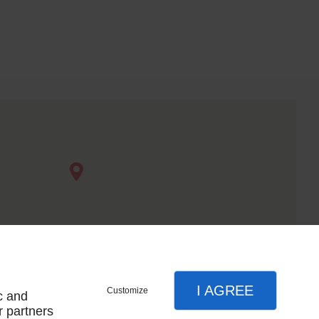
I AGREE
Customize
c and
r partners