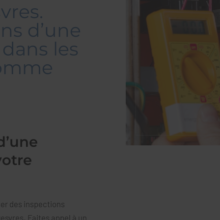
vres.
ons d’une
 dans les
 comme
 d’une
votre
ser des inspections
esvres. Faites appel à un