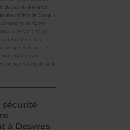
di de tous les éléments,
es électriciens de Gosselin
 de repérer les signes
ielle, évitant ainsi les
iant les problèmes à
 corriger les défauts et
Desvres. Comptez sur
ovation pour vous assurer de
e sécurité
re
nt à Desvres