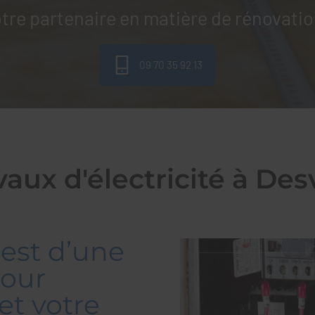
tre partenaire en matière de rénovatio
09 70 35 92 13
vaux d'électricité à Des
 est d’une
pour
et votre