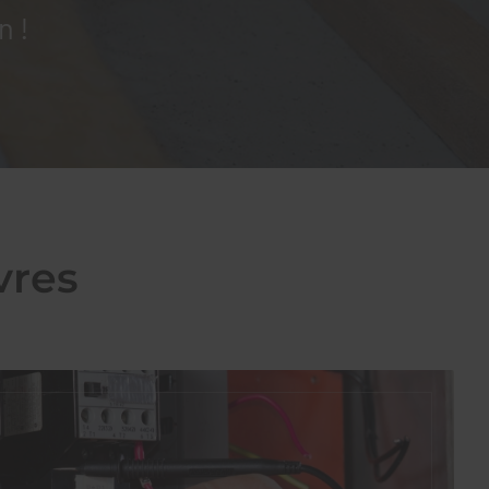
n !
vres