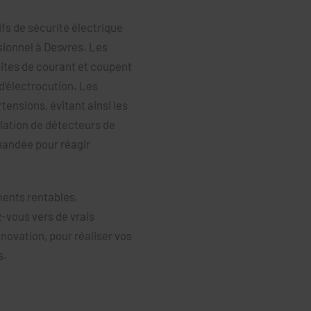
ifs de sécurité électrique
sionnel à Desvres. Les
uites de courant et coupent
d’électrocution. Les
ensions, évitant ainsi les
lation de détecteurs de
andée pour réagir
ments rentables,
z-vous vers de vrais
novation, pour réaliser vos
s.