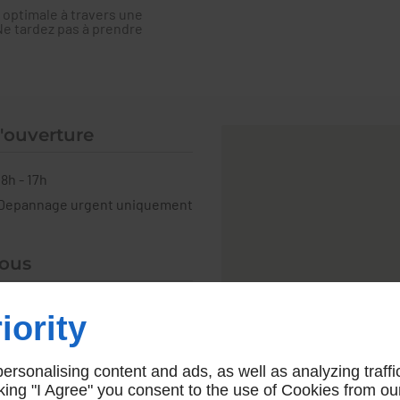
 optimale à travers une
Ne tardez pas à prendre
'ouverture
8h - 17h
Depannage urgent uniquement
nous
iority
rsonalising content and ads, as well as analyzing traffi
icking "I Agree" you consent to the use of Cookies from ou